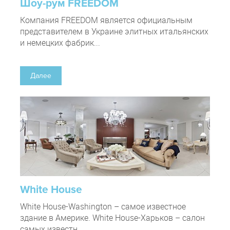
Шоу-рум FREEDOM
Компания FREEDOM является официальным
представителем в Украине элитных итальянских
и немецких фабрик...
Далее
White House
White House-Washington – самое известное
здание в Америке. White House-Харьков – салон
самых известн...