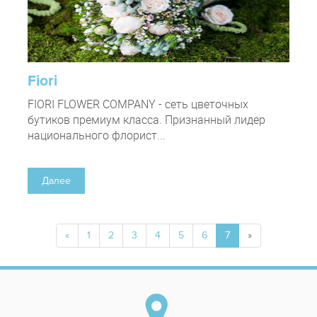
Fiori
FIORI FLOWER COMPANY - сеть цветочных
бутиков премиум класса. Признанный лидер
национального флорист...
Далее
«
1
2
3
4
5
6
7
»