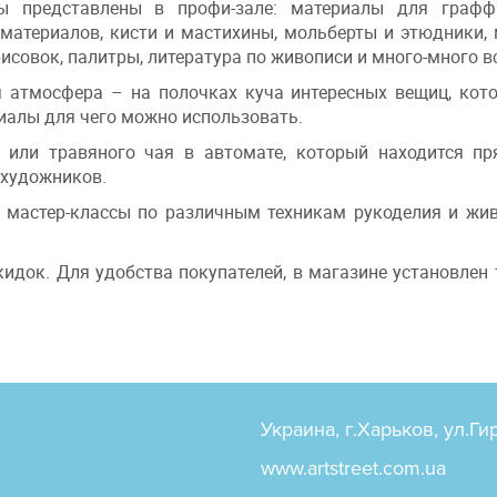
ы представлены в профи-зале: материалы для графф
материалов, кисти и мастихины, мольберты и этюдники, 
исовок, палитры, литература по живописи и много-много вс
 атмосфера – на полочках куча интересных вещиц, кот
иалы для чего можно использовать.
или травяного чая в автомате, который находится пр
 художников.
 мастер-классы по различным техникам рукоделия и жив
кидок. Для удобства покупателей, в магазине установле
Украина, г.Харьков, ул.Ги
www.artstreet.com.ua