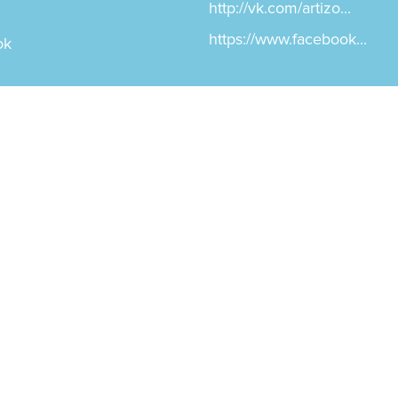
http://vk.com/artizo...
https://www.facebook...
ok