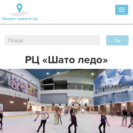
Toggl
naviga
Ok
РЦ «Шато ледо»