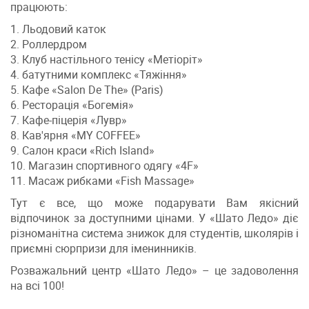
працюють:
1. Льодовий каток
2. Роллердром
3. Клуб настільного тенісу «Метіоріт»
4. батутними комплекс «Тяжіння»
5. Кафе «Salon De The» (Paris)
6. Ресторація «Богемія»
7. Кафе-піцерія «Лувр»
8. Кав'ярня «MY COFFEE»
9. Салон краси «Rich Island»
10. Магазин спортивного одягу «4F»
11. Масаж рибками «Fish Massage»
Тут є все, що може подарувати Вам якісний
відпочинок за доступними цінами. У «Шато Ледо» діє
різноманітна система знижок для студентів, школярів і
приємні сюрпризи для іменинників.
Розважальний центр «Шато Ледо»
–
це задоволення
на всі 100!