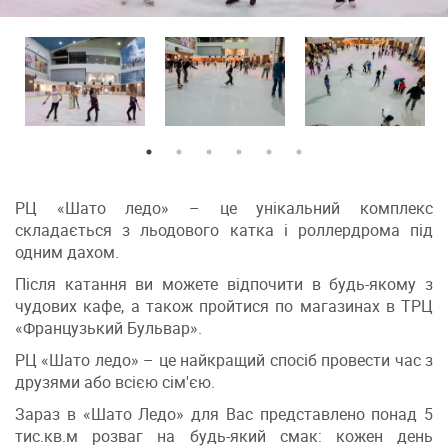
РЦ «Шато ледо»
–
це унікальний комплекс
складається з льодового катка і роллердрома під
одним дахом.
Після катання ви можете відпочити в будь-якому з
чудових кафе, а також пройтися по магазинах в ТРЦ
«Французький Бульвар».
РЦ «Шато ледо»
–
це найкращий спосіб провести час з
друзями або всією сім'єю.
Зараз в «Шато Ледо» для Вас представлено понад 5
тис.кв.м розваг на будь-який смак: кожен день