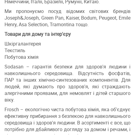
Німеччини, Італії, Бразилії, Румунії, Китаю.
Ми пропонуємо посуд відомих світових брендів
Joseph&Joseph, Green Pan, Kaiser, Bodum, Peugeot, Emile
Henry, Asa Selection, Tramontina тощо.
Товари для дому та інтер'єру
Шкіргалантерея
Текстиль
Побутова хімія
Sodasan – гарантія безпеки для здоров'я людини і
навколишнього середовища. Відсутність фосфатів,
ПАР та інших хімічно-синтезованих компонентів. Для
людей, які думають про здоров'я, які страждають
алергічними проявами, для немовлят і дітей старшого
віку.
Frosch – екологічно чиста побутова хімія, яка об'єднує
ефективну прибирання з безпекою для навколишнього
середовища і здоров'я людини. В асортименті є все, що
потрібно для дбайливого догляду за домом і речами, і