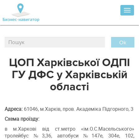
Toggl
naviga
Ok
ЦОП Харківської ОДПІ
ГУ ДФС у Харківській
області
Адреса:
61046, м.Харків, пров. Академіка Підгорного, 3
Схема проїзду:
в м.Харкові від ст.метро «ім.О.С.Масельського»
тролейбус №3,36, автобуси №147е, 304е, 102,