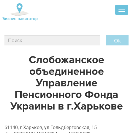
Toggl
naviga
Ok
Слобожанское
объединенное
Управление
Пенсионного Фонда
Украины в г.Харькове
61140, г.Харьков, ул.Гольдберговская, 15