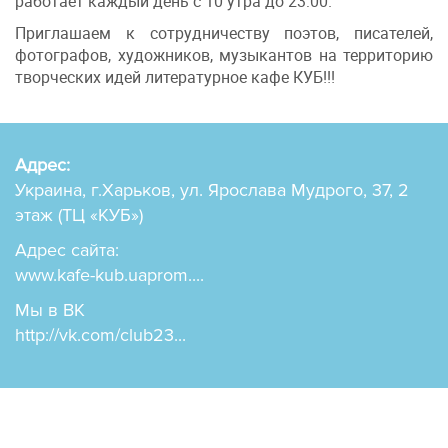
работает каждый день с 10 утра до 23:00.
Приглашаем к сотрудничеству поэтов, писателей,
фотографов, художников, музыкантов на территорию
творческих идей литературное кафе КУБ!!!
Адрес:
Украина, г.Харьков, ул. Ярослава Мудрого, 37, 2
этаж (ТЦ «КУБ»)
Адрес сайта:
www.kafe-kub.uaprom....
Мы в ВК
http://vk.com/club23...