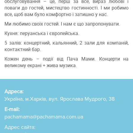
обслуговування
–
це, перш за все, вираз любові і
поваги до гостей, мистецтво гостинності. І ми робимо
все, щоб вам було комфортно і затишно у нас.
Ми любимо своїх гостей. І нам є що запропонувати.
Кухня: перуанська і європейська.
5 залів: концертний, кальянний, 2 зали для компаній,
контактний бар.
Кожен день
–
події від Пача Мами. Концерти на
великому екрані + жива музика.
Адреса:
Україна, м.Харків, вул. Ярослава Мудрого, 38
E-mail:
pachamama@pachamama.com.ua
Адрес сайта: