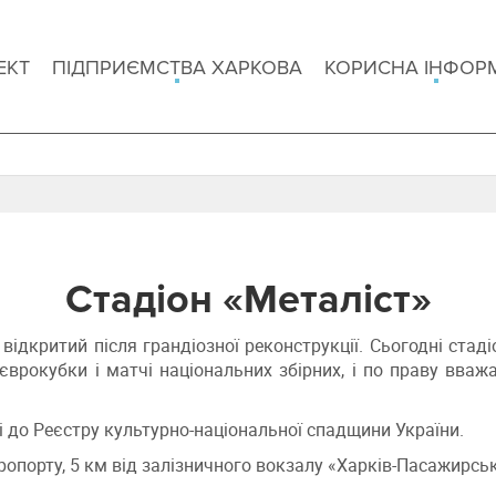
ЕКТ
ПІДПРИЄМСТВА ХАРКОВА
КОРИСНА ІНФОР
Стадіон «Металіст»
відкритий після грандіозної реконструкції. Сьогодні стад
 єврокубки і матчі національних збірних, і по праву вва
ні до Реєстру культурно-національної спадщини України.
еропорту, 5 км від залізничного вокзалу «Харків-Пасажирськ