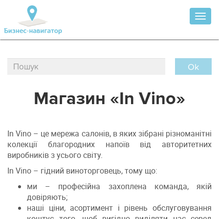
Toggl
naviga
Ok
Магазин «In Vino»
In Vino – це мережа салонів, в яких зібрані різноманітні
колекції благородних напоїв від авторитетних
виробників з усього світу.
In Vino – гідний виноторговець, тому що:
ми – професійна захоплена команда, якій
довіряють;
наші ціни, асортимент і рівень обслуговування
коштує того, щоб вигідно виділяти нас серед