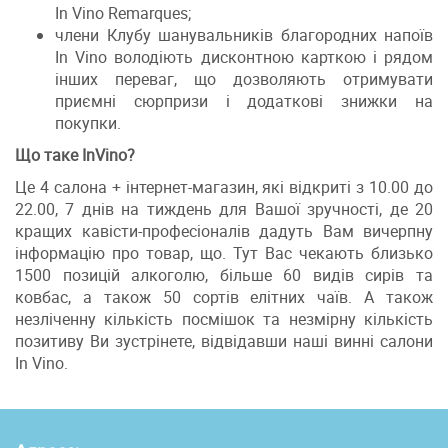
In Vino Remarques;
члени Клубу шанувальників благородних напоїв
In Vino володіють дисконтною карткою і рядом
інших переваг, що дозволяють отримувати
приємні сюрпризи і додаткові знижки на
покупки.
Що таке InVino?
Це 4 салона + інтернет-магазин, які відкриті з 10.00 до
22.00, 7 днів на тиждень для Вашої зручності, де 20
кращих кавісти-професіоналів дадуть Вам вичерпну
інформацію про товар, що. Тут Вас чекають близько
1500 позицій алкоголю, більше 60 видів сирів та
ковбас, а також 50 сортів елітних чаїв. А також
незліченну кількість посмішок та незмірну кількість
позитиву Ви зустрінете, відвідавши наші винні салони
In Vino.