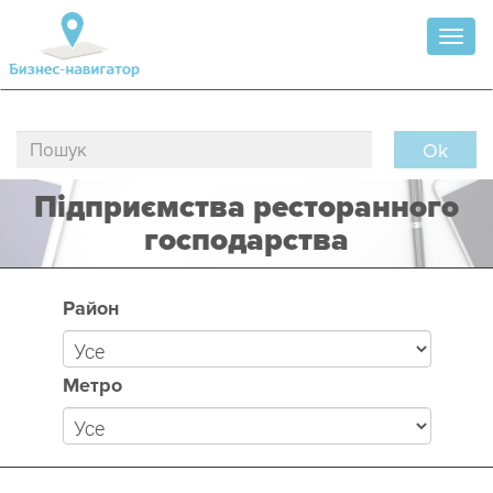
Toggl
naviga
Ok
Підприємства ресторанного
господарства
Район
Метро