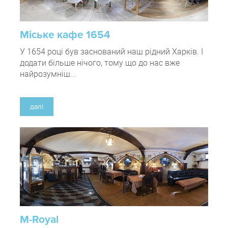
Міське кафе 1654
У 1654 році був заснований наш рідний Харків. І
додати більше нічого, тому що до нас вже
найрозумніш...
далі
M-Royal