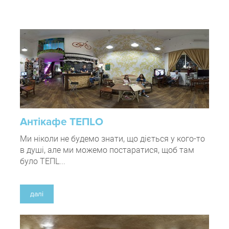
Антікафе ТЕПLО
Ми ніколи не будемо знати, що діється у кого-то
в душі, але ми можемо постаратися, щоб там
було ТЕПL...
далі