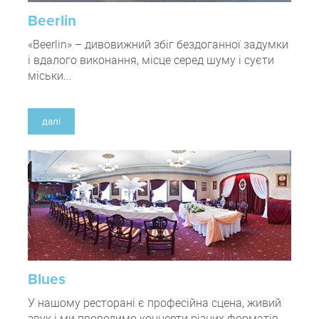
Beerlin
«Beerlin» – дивовижний збіг бездоганної задумки
і вдалого виконання, місце серед шуму і суєти
міськи...
далі
Blues
У нашому ресторані є професійна сцена, живий
звук і ми проводимо концерти різних форматів