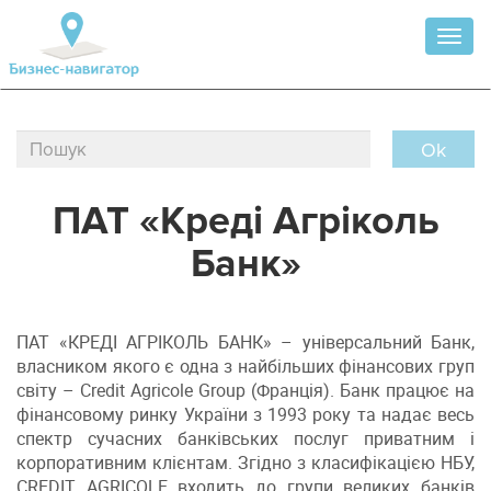
Toggl
naviga
Ok
ПАТ «Креді Агріколь
Банк»
ПАТ «КРЕДІ АГРІКОЛЬ БАНК» – універсальний Банк,
власником якого є одна з найбільших фінансових груп
світу – Credit Agricole Group (Франція). Банк працює на
фінансовому ринку України з 1993 року та надає весь
спектр сучасних банківських послуг приватним і
корпоративним клієнтам. Згідно з класифікацією НБУ,
CREDIT AGRICOLE входить до групи великих банків