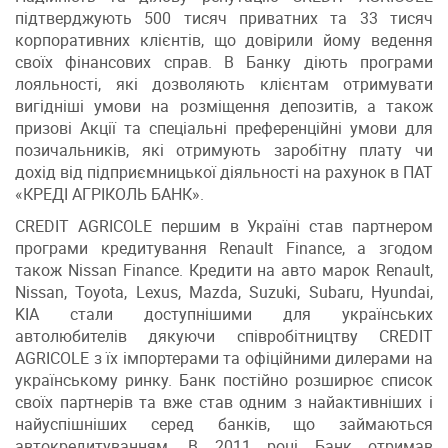
підтверджують 500 тисяч приватних та 33 тисяч
корпоративних клієнтів, що довірили йому ведення
своїх фінансових справ. В Банку діють програми
лояльності, які дозволяють клієнтам отримувати
вигідніші умови на розміщення депозитів, а також
призові Акції та спеціальні преференційні умови для
позичальників, які отримують заробітну плату чи
дохід від підприємницької діяльності на рахунок в ПАТ
«КРЕДІ АГРІКОЛЬ БАНК».
CREDIT AGRICOLE першим в Україні став партнером
програми кредитування Renault Finance, а згодом
також Nissan Finance. Кредити на авто марок Renault,
Nissan, Toyota, Lexus, Mazda, Suzuki, Subaru, Hyundai,
KIA стали доступнішими для українських
автолюбителів дякуючи співробітництву CREDIT
AGRICOLE з їх імпортерами та офіційними дилерами на
українському ринку. Банк постійно розширює список
своїх партнерів та вже став одним з найактивніших і
найуспішніших серед банків, що займаються
автокредитуванням. В 2011 році Банк отримав