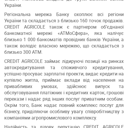
України.
Регіональна мережа Банку охоплює всі регіони
України та складається з близько 160 точок продажів.
CREDIT AGRICOLE також є партнером об’єднаної
банкоматної мережі «АТМоСфера», яка налічує
близько 1 000 банкоматів провідних банків України, а
також володіє власною мережею, що складається з
близько 300 АТМ.
CREDIT AGRICOLE займає лідируючі позиції на ринках
автокредитування та споживчого кредитування,
успішно просуває зарплатні проекти, видає кредити на
купівлю житла, приймає вклади від населення на
привабливих умовах, здійснює випуск та
обслуговування платіжних і кредитних карток, грошові
перекази і надає ряд інших послуг приватним особам.
Окрім того, Банк надає повний комплекс послуг для
бізнесу, приділяючи особливу увагу співробітництву з
компаніями агропромислового комплексу.
Надійність та ділову репутацію CREDIT AGRICOLE