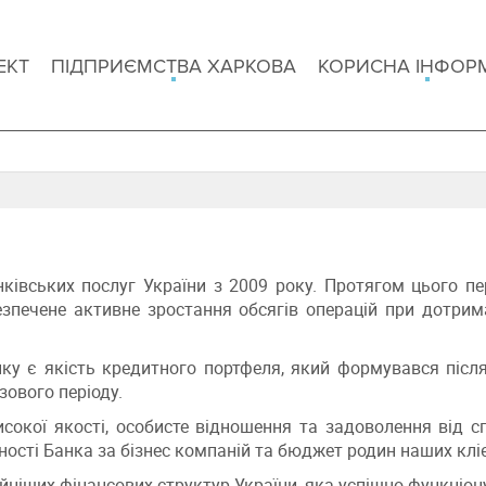
ЕКТ
ПІДПРИЄМСТВА ХАРКОВА
КОРИСНА ІНФОР
івських послуг України з 2009 року. Протягом цього пе
зпечене активне зростання обсягів операцій при дотрим
ку є якість кредитного портфеля, який формувався після 
зового періоду.
кої якості, особисте відношення та задоволення від сп
ності Банка за бізнес компаній та бюджет родин наших кліє
ніших фінансових структур України, яка успішно функціону