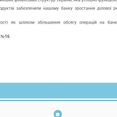
одуктів забезпечили нашому банку зростання ділової реп
сті як шляхом збільшення обсягу операцій на банкі
я №16