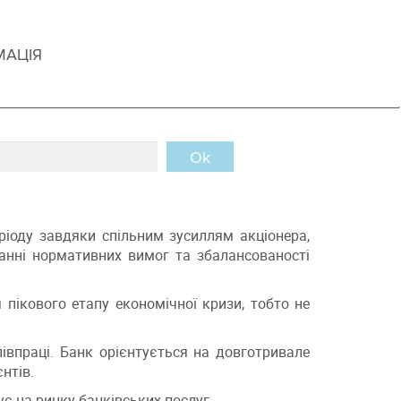
МАЦІЯ
Ok
ріоду завдяки спільним зусиллям акціонера,
анні нормативних вимог та збалансованості
пікового етапу економічної кризи, тобто не
івпраці. Банк орієнтується на довготривале
нтів.
є на ринку банківських послуг.