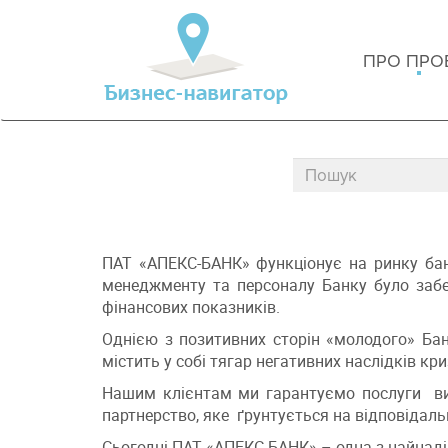
ПРО ПРО
ПАТ «АПЕКС-БАНК» функціонує на ринку банк
менеджменту та персоналу Банку було забе
фінансових показників.
Однією з позитивних сторін «молодого» Бан
містить у собі тягар негативних наслідків кри
Нашим клієнтам ми гарантуємо послуги висо
партнерство, яке ґрунтується на відповідаль
Сьогодні ПАТ «АПЕКС-БАНК» – одна з найнадій