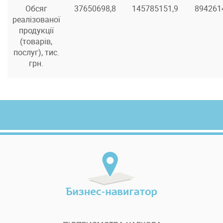
Обсяг
37650698,8
145785151,9
894261
реалізованої
продукції
(товарів,
послуг), тис.
грн.