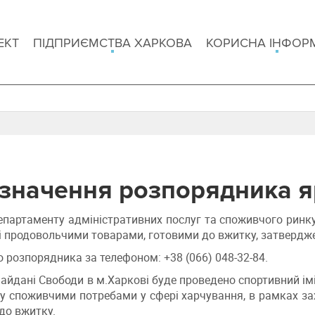
ЕКТ
ПІДПРИЄМСТВА ХАРКОВА
КОРИСНА ІНФОР
значення розпорядника 
епартаменту адміністративних послуг та споживчого ринку
і продовольчими товарами, готовими до вжитку, затвердже
о розпорядника за телефоном: +38 (066) 048-32-84.
майдані Свободи в м.Харкові буде проведено спортивний імі
ду споживчими потребами у сфері харчування, в рамках за
до вжитку.