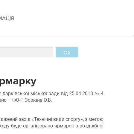
МАЦІЯ
Ok
ярмарку
 Харківської міської ради від 25.04.2018 № 4
но – ФО-П Зоркіна О.В.
джевий захід «Технічні види спорту», з метою
ходу буде організовано ярмарок з роздрібної