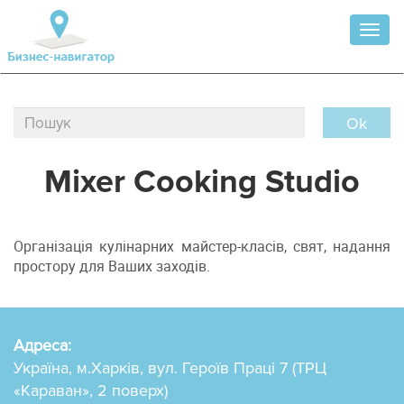
Toggl
naviga
Ok
Mixer Cooking Studio
Організація кулінарних майстер-класів, свят, надання
простору для Ваших заходів.
Адреса:
Україна, м.Харків, вул. Героїв Праці 7 (ТРЦ
«Караван», 2 поверх)