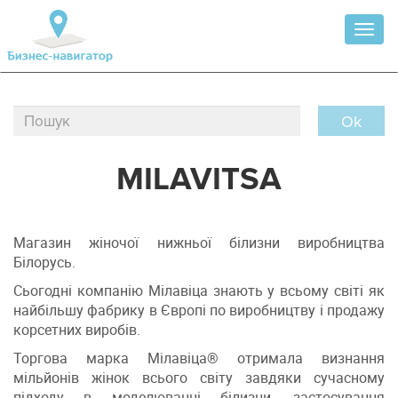
Toggl
naviga
Ok
MILAVITSA
Магазин жіночої нижньої білизни виробництва
Білорусь.
Сьогодні компанію Мілавіца знають у всьому світі як
найбільшу фабрику в Європі по виробництву і продажу
корсетних виробів.
Торгова марка Мілавіца® отримала визнання
мільйонів жінок всього світу завдяки сучасному
підходу в моделюванні білизни, застосування