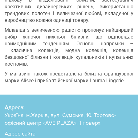
креативних дизайнерських рішень, використанню
трендових полотен і величезної любові, вкладеної у
виробництво кожної одиниці товару.
Мілавіца з величезною радістю пропонує найширший
вибір жіночої нижньої білизни, що відповідає
наймоднішим тенденціям. Основні напрямки
–
класична колекція, модна колекція, колекція
безшовної білизни і колекція купальників і купальних
костюмів.
У магазині також представлена ​​білизна французької
марки Alisee і прибалтійської марки Lauma Lingerie.
Адреса:
Україна, м.Харків, вул. Сумська, 10. Торгово-
офісний центр «AVE PLAZA», 1 поверх
Адрес сайта: