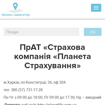
Toggl
naviga
Ok
ПрАТ «Страхова
компанія «Планета
Страхування»
м.Харків, пл.Конституції, 26, оф.304
тел. 380 (57) 731-17-28
Пн-Чт з 09:00 до 18:00; Пт 09:00 до 17:30; Нд – вихідний
Джерело:
веб-сайт
http://planetlife.com.ua