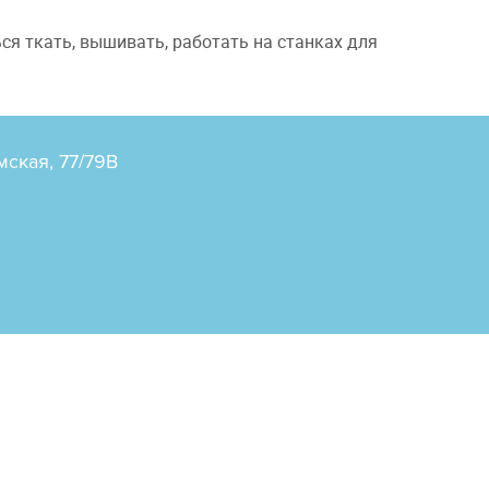
я ткать, вышивать, работать на станках для
мская, 77/79В