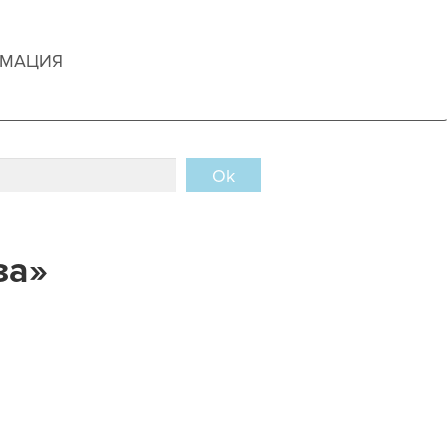
РМАЦИЯ
Ok
за»