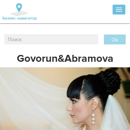
Toggl
naviga
Ok
Govorun&Abramova