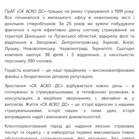
ПрАТ «СК АСКО ДС» працює на ринку страхування з 1991 року.
Все починалося з маленького офісу в невеликому місті і
декількох співробітників. За 25 років ми зуміли побудувати
фактично з нуля ефективно діючу систему страхування на
території Донецької та Луганської областей, відкрили філії та
відділення в Запоріжжі, Дніпропетровську, Харкові, Києві,
Луцьку, Нововолинську, Червонограді, Тернополі. Сьогодні
компанія налічує 38 філій і 3 відділення, з чисельністю
персоналу 390 чоловік.
Гордість компанії – це наші працівники – висококваліфіковані
фахівці з бездоганною діловою репутацією.
Зростання «СК АСКО ДС» відбувається кожен день – в
спілкуванні зі страхувальниками, в телефонних розмовах, в
консультаціях, в медійних зверненнях, і, звичайно ж, у
виплатах. Життя «СК АСКО ДС» – це історії відносин з нашими
страхувальниками, історії наших з ними удач, історії
виправданих надій і виконаних домовленостей.
Клієнтоорієнтований підхід до надання якісних страхових
послуг та сервісу – в найкоротші терміни максимально повне
обслуговування страхувальників, без зволікань, без зайвої