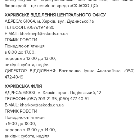
бюрократії – це незмінне кредо «СК АСКО ДС».
ХАРКІВСЬКЕ ВІДДІЛЕННЯ ЦЕНТРАЛЬНОГО ОФІСУ
АДРЕСА: 61064, м. Харків, вул. Дудинської,1а
ТЕЛЕФОН: (057)719-19-80
E-MAIL:
kharkovp1@askods.dn.ua
ГРАФІК РОБОТИ
Понеділок-п’ятниця
з 8.00 до 17.00,
перерва з 12.00 до 13.00,
вихідні: субота, неділя
ДИРЕКТОР ВІДДІЛЕННЯ: Василенко Ірина Анатоліївна, (050)
472-49-19
ХАРКІВСЬКА ФІЛІЯ
АДРЕСА: 61003, м. Харків, пров. Подільський, 12
ТЕЛЕФОН: (057) 703-21-35, (050) 477-40-51
E-MAIL:
kharkov@askods.dn.ua
ГРАФІК РОБОТИ
Понеділок-п’ятниця
з 9.00 до 18.00,
перерва з 13.00 до 14.00,
вихідні: субота, неділя