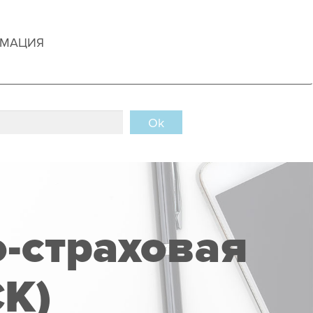
РМАЦИЯ
Ok
-страховая
К)