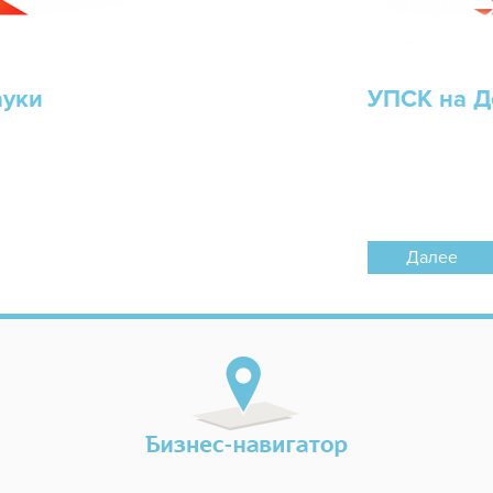
ауки
УПСК на Д
Далее