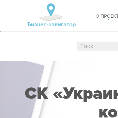
О ПРОЕК
СК «Украи
к