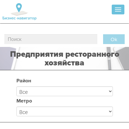
Toggl
naviga
Ok
Предприятия ресторанного
хозяйства
Район
Метро